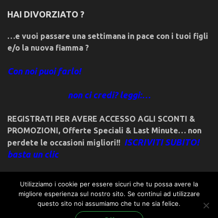
HAI DIVORZIATO ?
…e vuoi passare una settimana in pace con i tuoi figli
e/o la nuova fiamma ?
Con noi puoi farlo!
non ci credi? leggi:…
REGISTRATI PER AVERE ACCESSO AGLI SCONTI &
PROMOZIONI
,
Offerte Speciali & Last Minute… non
ISCRIVITI SUBITO!
perdete le occasioni migliori!!
basta un clic
Utilizziamo i cookie per essere sicuri che tu possa avere la
migliore esperienza sul nostro sito. Se continui ad utilizzare
questo sito noi assumiamo che tu ne sia felice.
© 2018friulivg.it. -*- By ST.GEORGE.DRAGONSLAYER LLC -*-
admin@st-george-dragonslayer.com