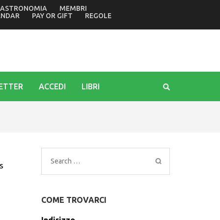
ASTRONOMIA
MEMBRI
con la regìa del Cta. Piaggio: le Storie di Mare coinvolgerann
ENDAR
PAY OR GIFT
REGOLE
ETTER
ACCEDI
LIBRI
Search
s
for:
COME TROVARCI