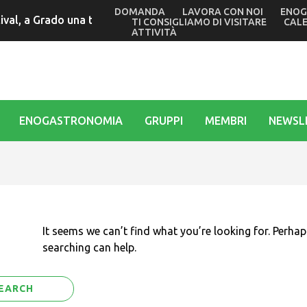
DOMANDA
LAVORA CON NOI
ENOG
al, a Grado una tradizione che si ripete da oltre trent’anni 
TI CONSIGLIAMO DI VISITARE
CAL
ATTIVITÀ
ENOGASTRONOMIA
GRUPPI
MEMBRI
NEWSL
It seems we can’t find what you’re looking for. Perhap
searching can help.