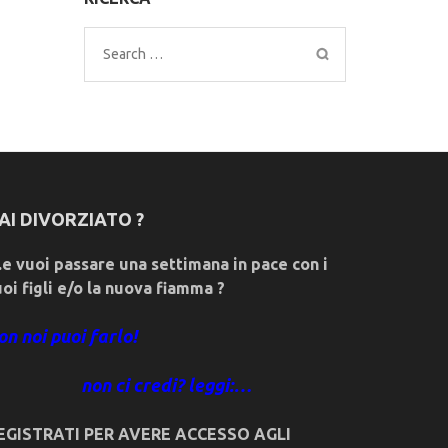
Search
for:
AI DIVORZIATO ?
e vuoi passare una settimana in pace con i
uoi figli e/o la nuova fiamma ?
on noi puoi farlo!
non ci credi? leggi:…
EGISTRATI PER AVERE ACCESSO AGLI