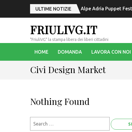
Alpe Adria Puppet Festiv
ULTIME NOTIZIE
FRIULIVG.IT
"FriuliVG" la stampa libera dei liberi cittadini
HOME
DOMANDA
LAVORA CON NOI
Civi Design Market
Nothing Found
Search
for: