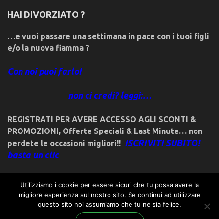
HAI DIVORZIATO ?
…e vuoi passare una settimana in pace con i tuoi figli
e/o la nuova fiamma ?
Con noi puoi farlo!
non ci credi? leggi:…
REGISTRATI PER AVERE ACCESSO AGLI SCONTI &
PROMOZIONI
,
Offerte Speciali & Last Minute… non
ISCRIVITI SUBITO!
perdete le occasioni migliori!!
basta un clic
Utilizziamo i cookie per essere sicuri che tu possa avere la
migliore esperienza sul nostro sito. Se continui ad utilizzare
questo sito noi assumiamo che tu ne sia felice.
© 2018friulivg.it. -*- By ST.GEORGE.DRAGONSLAYER LLC -*-
admin@st-george-dragonslayer.com