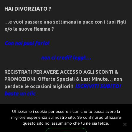
HAI DIVORZIATO ?
…e vuoi passare una settimana in pace con i tuoi figli
e/o la nuova fiamma ?
Con noi puoi farlo!
non ci credi? leggi:…
REGISTRATI PER AVERE ACCESSO AGLI SCONTI &
PROMOZIONI
,
Offerte Speciali & Last Minute… non
ISCRIVITI SUBITO!
perdete le occasioni migliori!!
basta un clic
Utilizziamo i cookie per essere sicuri che tu possa avere la
migliore esperienza sul nostro sito. Se continui ad utilizzare
questo sito noi assumiamo che tu ne sia felice.
© 2018friulivg.it. -*- By ST.GEORGE.DRAGONSLAYER LLC -*-
admin@st-george-dragonslayer.com