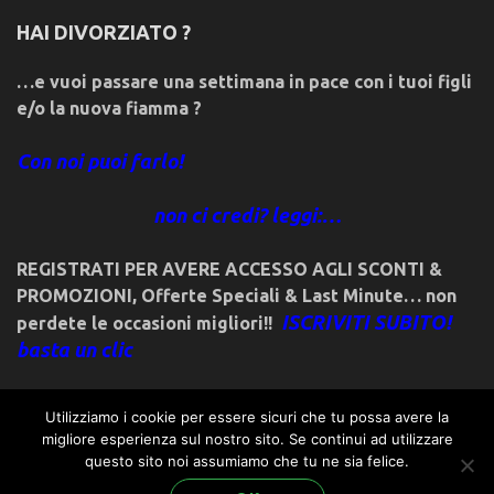
HAI DIVORZIATO ?
…e vuoi passare una settimana in pace con i tuoi figli
e/o la nuova fiamma ?
Con noi puoi farlo!
non ci credi? leggi:…
REGISTRATI PER AVERE ACCESSO AGLI SCONTI &
PROMOZIONI
,
Offerte Speciali & Last Minute… non
ISCRIVITI SUBITO!
perdete le occasioni migliori!!
basta un clic
Utilizziamo i cookie per essere sicuri che tu possa avere la
migliore esperienza sul nostro sito. Se continui ad utilizzare
questo sito noi assumiamo che tu ne sia felice.
© 2018friulivg.it. -*- By ST.GEORGE.DRAGONSLAYER LLC -*-
admin@st-george-dragonslayer.com