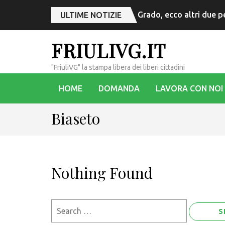
Grado, ecco altri due p
ULTIME NOTIZIE
FRIULIVG.IT
"FriuliVG" la stampa libera dei liberi cittadini
HOME
DOMANDA
LAVORA CON NOI
Biaseto
Nothing Found
Search
for: