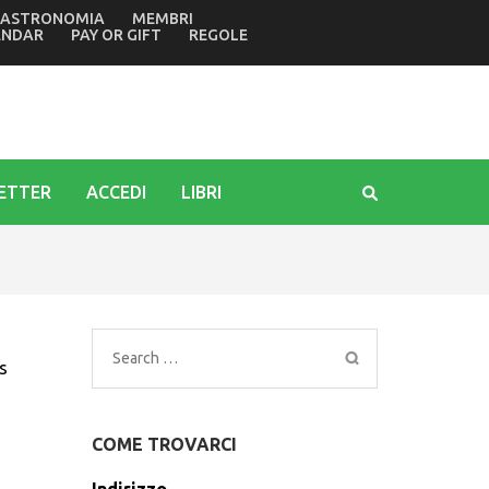
ASTRONOMIA
MEMBRI
ntuario mariano di Barbana
ENDAR
PAY OR GIFT
REGOLE
ETTER
ACCEDI
LIBRI
Search
s
for:
COME TROVARCI