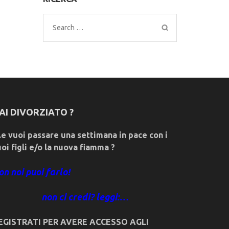
Search
for:
AI DIVORZIATO ?
e vuoi passare una settimana in pace con i
uoi figli e/o la nuova fiamma ?
on noi puoi farlo!
non ci credi? leggi:…
EGISTRATI PER AVERE ACCESSO AGLI