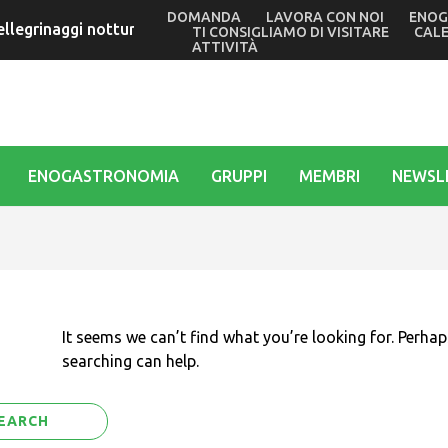
DOMANDA
LAVORA CON NOI
ENOG
ellegrinaggi notturni in barca nei giorni di Ferragosto al Sa
TI CONSIGLIAMO DI VISITARE
CAL
ATTIVITÀ
ENOGASTRONOMIA
GRUPPI
MEMBRI
NEWSL
It seems we can’t find what you’re looking for. Perhap
searching can help.