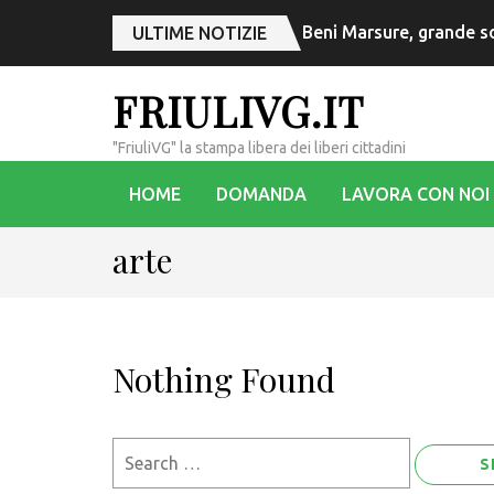
Beni Marsure, grande s
ULTIME NOTIZIE
FRIULIVG.IT
"FriuliVG" la stampa libera dei liberi cittadini
HOME
DOMANDA
LAVORA CON NOI
arte
Nothing Found
Search
for: