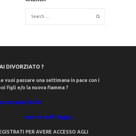
Search
for:
AI DIVORZIATO ?
e vuoi passare una settimana in pace con i
uoi figli e/o la nuova fiamma ?
on noi puoi farlo!
non ci credi? leggi:…
EGISTRATI PER AVERE ACCESSO AGLI