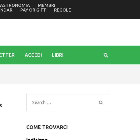
ASTRONOMIA
MEMBRI
ante di Povoletto. Dallagnese: i premi confermano il nostro
ENDAR
PAY OR GIFT
REGOLE
ETTER
ACCEDI
LIBRI
Search
s
for:
COME TROVARCI