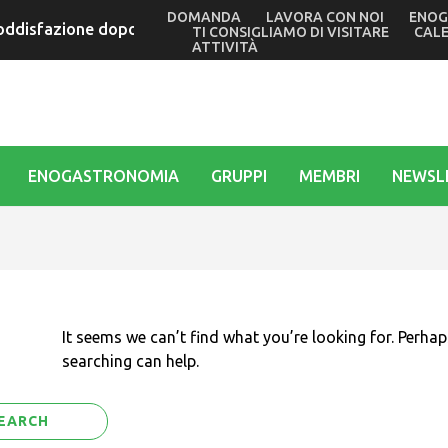
DOMANDA
LAVORA CON NOI
ENOG
oddisfazione dopo la Udine-Subit Under 17 e il Traguardo vol
TI CONSIGLIAMO DI VISITARE
CAL
ATTIVITÀ
ENOGASTRONOMIA
GRUPPI
MEMBRI
NEWSL
It seems we can’t find what you’re looking for. Perhap
searching can help.