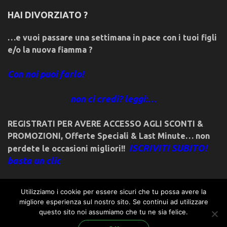
HAI DIVORZIATO ?
…e vuoi passare una settimana in pace con i tuoi figli
e/o la nuova fiamma ?
Con noi puoi farlo!
non ci credi? leggi:…
REGISTRATI PER AVERE ACCESSO AGLI SCONTI &
PROMOZIONI
,
Offerte Speciali & Last Minute… non
ISCRIVITI SUBITO!
perdete le occasioni migliori!!
basta un clic
Utilizziamo i cookie per essere sicuri che tu possa avere la
migliore esperienza sul nostro sito. Se continui ad utilizzare
questo sito noi assumiamo che tu ne sia felice.
© 2018friulivg.it. -*- By ST.GEORGE.DRAGONSLAYER LLC -*-
admin@st-george-dragonslayer.com