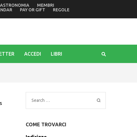
ASTRONOMIA
MEMBRI
finale della rassegna letteraria
ENDAR
PAY OR GIFT
REGOLE
ETTER
ACCEDI
LIBRI
Search
s
for:
COME TROVARCI