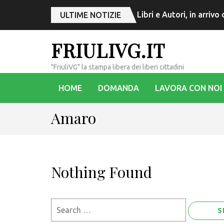
Libri e Autori, in arriv
ULTIME NOTIZIE
FRIULIVG.IT
"FriuliVG" la stampa libera dei liberi cittadini
HOME
DOMANDA
LAVORA CON NOI
Amaro
Nothing Found
Search
for: