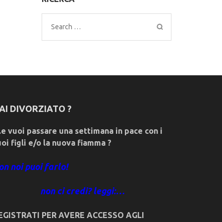
Search
for:
AI DIVORZIATO ?
e vuoi passare una settimana in pace con i
uoi figli e/o la nuova fiamma ?
on noi puoi farlo!
non ci credi? leggi:…
EGISTRATI PER AVERE ACCESSO AGLI