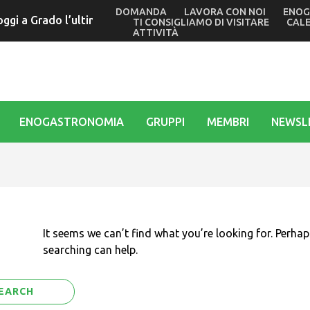
DOMANDA
LAVORA CON NOI
ENOG
o oggi a Grado l’ultimo giallo di Tullio Avoledo. Verso il gran 
TI CONSIGLIAMO DI VISITARE
CAL
ATTIVITÀ
ENOGASTRONOMIA
GRUPPI
MEMBRI
NEWSL
It seems we can’t find what you’re looking for. Perhap
searching can help.