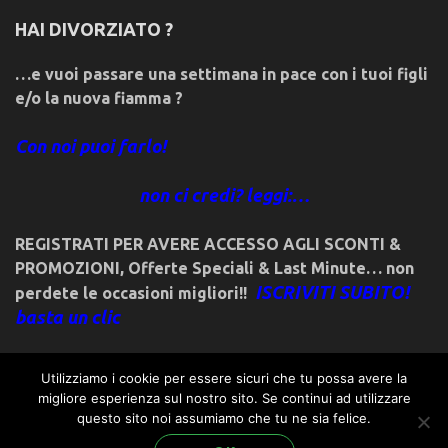
HAI DIVORZIATO ?
…e vuoi passare una settimana in pace con i tuoi figli
e/o la nuova fiamma ?
Con noi puoi farlo!
non ci credi? leggi:…
REGISTRATI PER AVERE ACCESSO AGLI SCONTI &
PROMOZIONI
,
Offerte Speciali & Last Minute… non
ISCRIVITI SUBITO!
perdete le occasioni migliori!!
basta un clic
Utilizziamo i cookie per essere sicuri che tu possa avere la
migliore esperienza sul nostro sito. Se continui ad utilizzare
questo sito noi assumiamo che tu ne sia felice.
© 2018friulivg.it. -*- By ST.GEORGE.DRAGONSLAYER LLC -*-
admin@st-george-dragonslayer.com